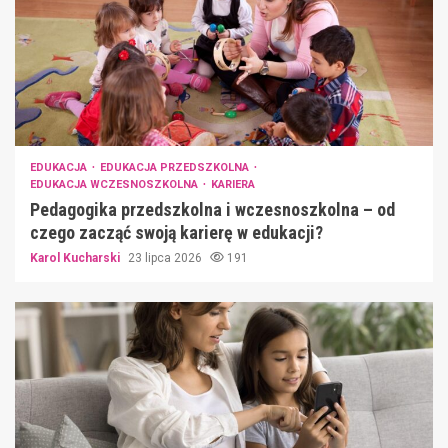
EDUKACJA
EDUKACJA PRZEDSZKOLNA
EDUKACJA WCZESNOSZKOLNA
KARIERA
Pedagogika przedszkolna i wczesnoszkolna – od
czego zacząć swoją karierę w edukacji?
Karol Kucharski
23 lipca 2026
191