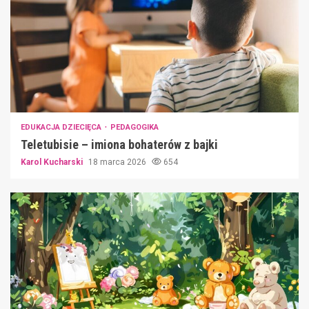
EDUKACJA DZIECIĘCA
PEDAGOGIKA
Teletubisie – imiona bohaterów z bajki
Karol Kucharski
18 marca 2026
654