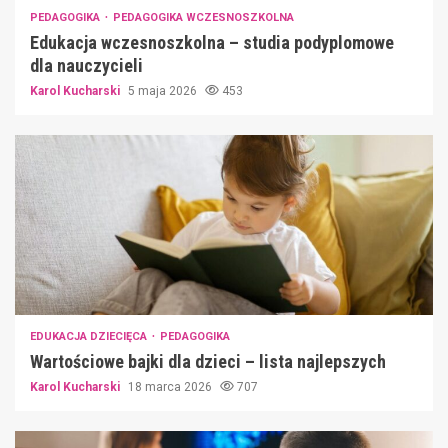
PEDAGOGIKA
PEDAGOGIKA WCZESNOSZKOLNA
Edukacja wczesnoszkolna – studia podyplomowe
dla nauczycieli
Karol Kucharski
5 maja 2026
453
EDUKACJA DZIECIĘCA
PEDAGOGIKA
Wartościowe bajki dla dzieci – lista najlepszych
Karol Kucharski
18 marca 2026
707