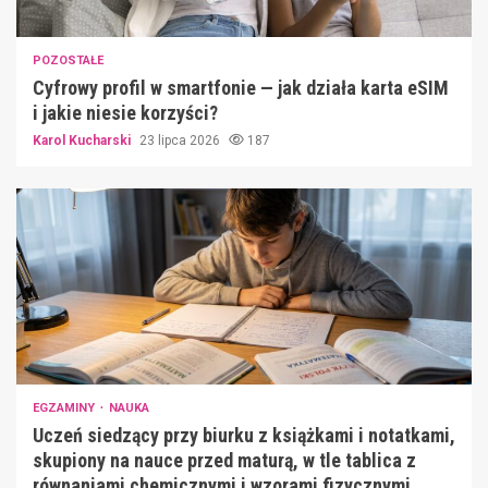
POZOSTAŁE
Cyfrowy profil w smartfonie — jak działa karta eSIM
i jakie niesie korzyści?
Karol Kucharski
23 lipca 2026
187
EGZAMINY
NAUKA
Uczeń siedzący przy biurku z książkami i notatkami,
skupiony na nauce przed maturą, w tle tablica z
równaniami chemicznymi i wzorami fizycznymi