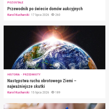
POZOSTAŁE
Przewodnik po świecie domów aukcyjnych
Karol Kucharski
17 lipca 2026
260
HISTORIA
PRZEDMIOTY
Następstwa ruchu obrotowego Ziemi –
najważniejsze skutki
Karol Kucharski
15 lipca 2026
189